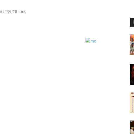
स : पीएम मोदी
mo