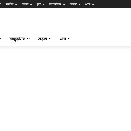
र
पडरौना
कसया
हाटा
तमकुहीराज
खड्डा
अन्य
तमकुहीराज
खड्डा
अन्य