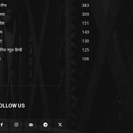
रौना
383
सया
309
रदेश
151
्य
143
टा
130
रिया न्यूज़ हिन्दी
125
श
106
OLLOW US