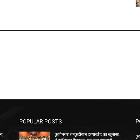
POPULAR POSTS
P
सा,
कुशीनगर: तमकुहीराज हत्याकांड का खुलासा,
कु