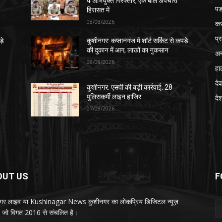
4 अभियुक्त गिरफ्तार, एक बाल अपचारी
पड
हिरासत में
08/08/2026
क
प्
़े
कुशीनगर: कप्तानगंज में शॉर्ट सर्किट से कपड़े
की दुकान में आग, लाखों का नुकसान
अन
08/08/2026
हा
देव
कुशीनगर: एसपी की बड़ी कार्रवाई, 28
पुलिसकर्मी लाइन हाजिर
दे
07/08/2026
OUT US
F
गर लाइव या Kushinagar News कुशीनगर का लोकप्रिय डिजिटल न्यूज़
ल, जो विगत 2016 से संचलित है।