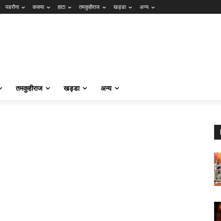
पडरौना
कसया
हाटा
तमकुहीराज
खड्डा
अन्य
तमकुहीराज
खड्डा
अन्य