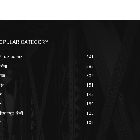
OPULAR CATEGORY
शीनगर समाचार
1341
रौना
383
सया
309
रदेश
151
्य
143
टा
130
रिया न्यूज़ हिन्दी
125
श
106