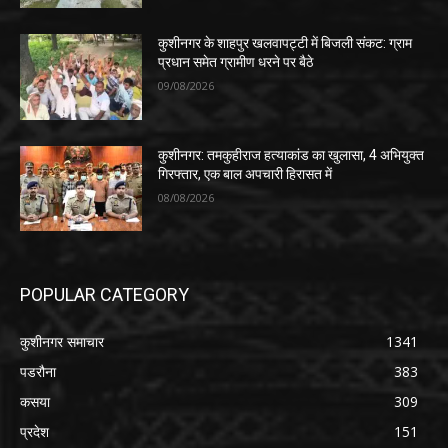
कुशीनगर के शाहपुर खलवापट्टी में बिजली संकट: ग्राम
प्रधान समेत ग्रामीण धरने पर बैठे
09/08/2026
कुशीनगर: तमकुहीराज हत्याकांड का खुलासा, 4 अभियुक्त
गिरफ्तार, एक बाल अपचारी हिरासत में
08/08/2026
POPULAR CATEGORY
कुशीनगर समाचार
1341
पडरौना
383
कसया
309
प्रदेश
151