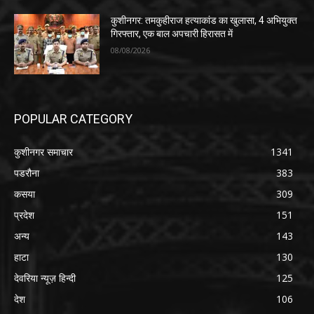
कुशीनगर: तमकुहीराज हत्याकांड का खुलासा, 4 अभियुक्त
गिरफ्तार, एक बाल अपचारी हिरासत में
08/08/2026
POPULAR CATEGORY
कुशीनगर समाचार
1341
पडरौना
383
कसया
309
प्रदेश
151
अन्य
143
हाटा
130
देवरिया न्यूज़ हिन्दी
125
देश
106