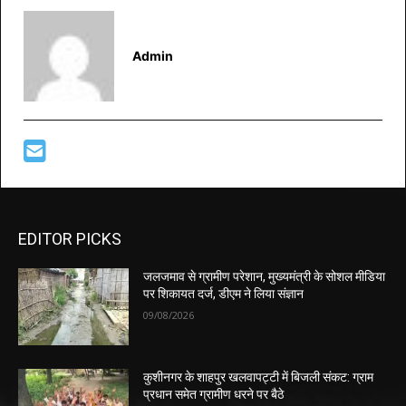
Admin
EDITOR PICKS
जलजमाव से ग्रामीण परेशान, मुख्यमंत्री के सोशल मीडिया
पर शिकायत दर्ज, डीएम ने लिया संज्ञान
09/08/2026
कुशीनगर के शाहपुर खलवापट्टी में बिजली संकट: ग्राम
प्रधान समेत ग्रामीण धरने पर बैठे