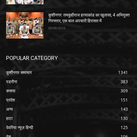
कुशीनगर: तमकुहीराज हत्याकांड का खुलासा, 4 अभियुक्त
गिरफ्तार, एक बाल अपचारी हिरासत में
08/08/2026
POPULAR CATEGORY
कुशीनगर समाचार
1341
पडरौना
383
कसया
309
प्रदेश
151
अन्य
143
हाटा
130
देवरिया न्यूज़ हिन्दी
125
देश
106