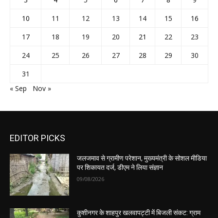
10
11
12
13
14
15
16
17
18
19
20
21
22
23
24
25
26
27
28
29
30
31
« Sep
Nov »
EDITOR PICKS
जलजमाव से ग्रामीण परेशान, मुख्यमंत्री के सोशल मीडिया
पर शिकायत दर्ज, डीएम ने लिया संज्ञान
09/08/2026
कुशीनगर के शाहपुर खलवापट्टी में बिजली संकट: ग्राम