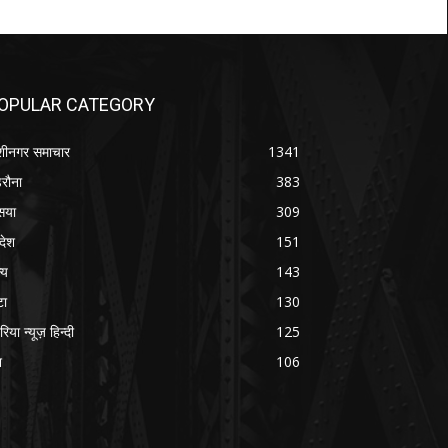
OPULAR CATEGORY
शीनगर समाचार
1341
रौना
383
सया
309
रदेश
151
्य
143
टा
130
रिया न्यूज़ हिन्दी
125
श
106