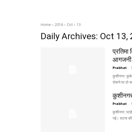
Home
2016
Oct
13
Daily Archives: Oct 13,
प्रतिमा
आगजनी 
Prabhat
-
कुशीनगर: कुबेर
रोकने पर दो समु
कुशीनगर 
Prabhat
-
कुशीनगर :पटहेर
गई। घटना की 