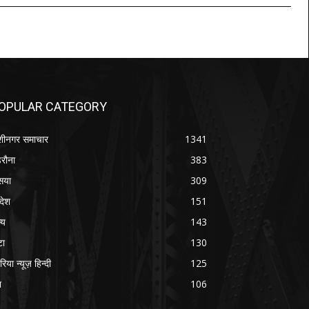
OPULAR CATEGORY
शीनगर समाचार
1341
रौना
383
सया
309
रदेश
151
्य
143
टा
130
रिया न्यूज़ हिन्दी
125
श
106