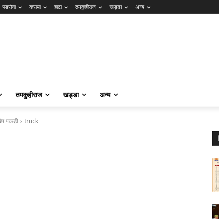
पडरौना
कसया
हाटा
तमकुहीराज
खड्डा
अन्य
तमकुहीराज
खड्डा
अन्य
 खेप पकड़ी
truck