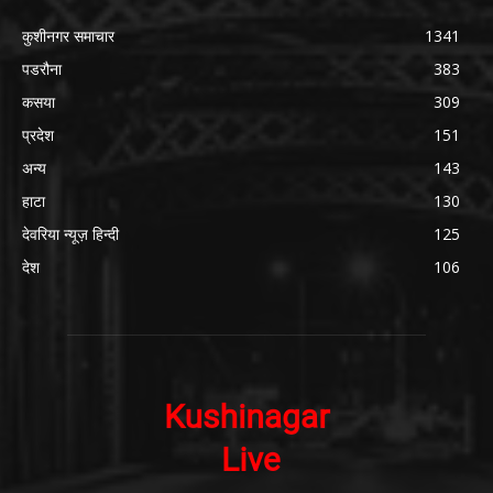
कुशीनगर समाचार
1341
पडरौना
383
कसया
309
प्रदेश
151
अन्य
143
हाटा
130
देवरिया न्यूज़ हिन्दी
125
देश
106