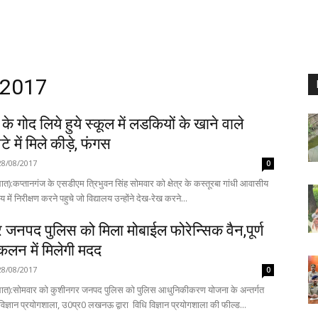
 2017
े गोद लिये हुये स्कूल में लडकियों के खाने वाले
 में मिले कीड़े, फंगस
28/08/2017
0
ात):कप्तानगंज के एसडीएम त्रिभुवन सिंह सोमवार को क्षेत्र के कस्तूरबा गांधी आवासीय
 में निरीक्षण करने पहुचे जो विद्यालय उन्होंने देख-रेख करने...
जनपद पुलिस को मिला मोबाईल फोरेन्सिक वैन,पूर्ण
संकलन में मिलेगी मदद
28/08/2017
0
भात):सोमवार को कुशीनगर जनपद पुलिस को पुलिस आधुनिकीकरण योजना के अन्तर्गत
विज्ञान प्रयोगशाला, उ0प्र0 लखनऊ द्वारा विधि विज्ञान प्रयोगशाला की फील्ड...