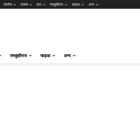
पडरौना
कसया
हाटा
तमकुहीराज
खड्डा
अन्य
तमकुहीराज
खड्डा
अन्य