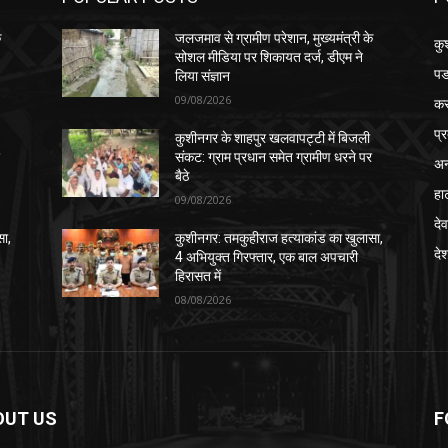
े
जलजमाव से ग्रामीण परेशान, मुख्यमंत्री के
कु
सोशल मीडिया पर शिकायत दर्ज, डीएम ने
पड
लिया संज्ञान
09/08/2026
क
प्
कुशीनगर के शाहपुर खलवापट्टी में बिजली
र
संकट: ग्राम प्रधान समेत ग्रामीण धरने पर
अन
बैठे
हा
09/08/2026
देव
सा,
कुशीनगर: तमकुहीराज हत्याकांड का खुलासा,
दे
4 अभियुक्त गिरफ्तार, एक बाल अपचारी
हिरासत में
08/08/2026
OUT US
F