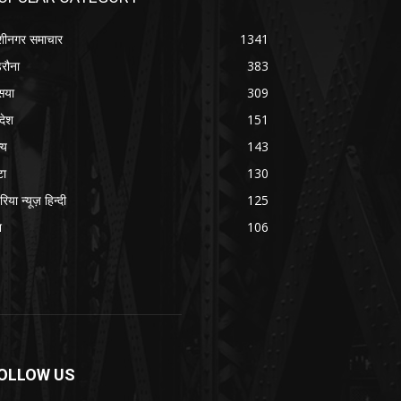
शीनगर समाचार
1341
रौना
383
सया
309
रदेश
151
्य
143
टा
130
रिया न्यूज़ हिन्दी
125
श
106
OLLOW US