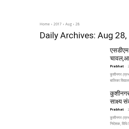
Home
2017
Aug
28
Daily Archives: Aug 28,
एसडीएम क
चावल,आटे
Prabhat
-
कुशीनगर (प्रभ
बालिका विद्यालय
कुशीनगर 
साक्ष्य 
Prabhat
-
कुशीनगर (प्र
निदेशक, विधि 