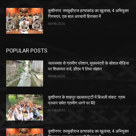
कुशीनगर के शाहपुर खलवापट्टी में बिजली संकट: ग्राम
प्रधान समेत ग्रामीण धरने पर बैठे
09/08/2026
कुशीनगर: तमकुहीराज हत्याकांड का खुलासा, 4 अभियुक्त
गिरफ्तार, एक बाल अपचारी हिरासत में
08/08/2026
POPULAR CATEGORY
कुशीनगर समाचार
1341
पडरौना
383
कसया
309
प्रदेश
151