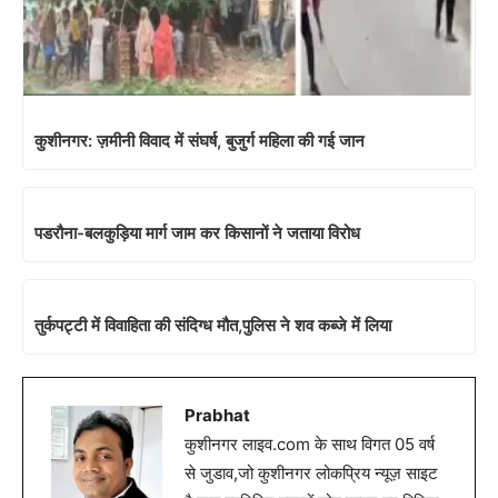
तुर्कपट्टी में विवाहिता की संदिग्ध मौत,पुलिस ने शव कब्जे में लिया
Prabhat
कुशीनगर लाइव.com के साथ विगत 05 वर्ष
से जुडाव,जो कुशीनगर लोकप्रिय न्यूज़ साइट
है.जहा प्रतिदिन हजारों लोग साइट पर विजिट
करते है.
Related News
जिले में मिठाई और किराने की दुकानों
कुशीनगर में बस अड्डे से पकड़ा गया
पर हुईं जाँच,दो दुकाने कारवाही में सीज
नकली मावा, दीपावली पर खपाने की
थी तैयारी