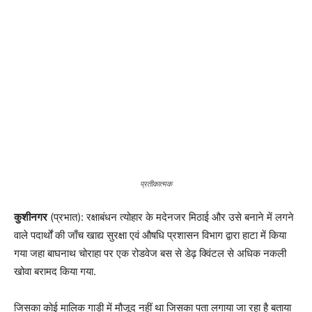
कुशीनगर
(प्रभात): रक्षाबंधन त्योहार के मदेनजर मिठाई और उसे बनाने में लगने
वाले पदार्थों की जाँच खाद्य सुरक्षा एवं औषधि प्रशासन विभाग द्वारा हाटा में किया
गया जहा बाघनाथ चोराहा पर एक रोडवेज बस से डेढ़ क्विंटल से अधिक नकली
खोवा बरामद किया गया.
जिसका कोई मालिक गाड़ी में मौजूद नहीं था जिसका पता लगाया जा रहा है बताया
जा रहा है की अभिहीत अधिकारी रामअवतार सिंह यादव के नेतृत्व में खाद्य सुरक्षा
अधिकारी हाटा अमित राय एवं खाद्य सुरक्षा अधिकारी तमकुहीराज आरडी यादव की
टीम हाटा कस्बे के बाघनाथ चौराहे पर जाँच करने पहुंची.
जहा जाँच के दौरान भारी मात्रा में नकली खोवा बरामद हुआ यह सभी नकली खोवा
का इस्तमाल रक्षाबंधन पर मिठाई बनाने में होना था,अधिकारियों का कहना है की
मिलावट व नकली समानों के खिलाफ जाँच व कारवाही लगातार जारी रहेगी.