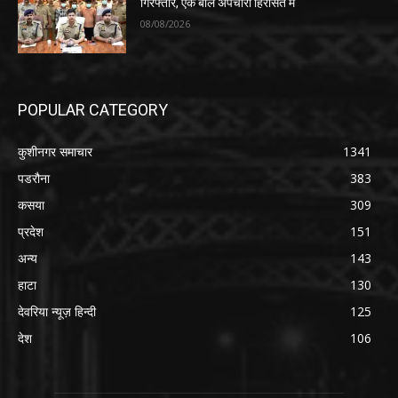
अन्य
143
हाटा
130
देवरिया न्यूज़ हिन्दी
125
देश
106
ABOUT US
कुशीनगर लाइव या Kushinagar News कुशीनगर का लोकप्रिय डिजिटल न्यूज़
पोर्टल, जो विगत 2016 से संचलित है।