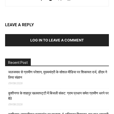
जलजमाव से ग्रामीण परेशान, मुख्यमंत्री के सोशल मीडिया पर शिकायत दर्ज, डीएम ने
लिया संज्ञान
09/08/2026
कुशीनगर के शाहपुर खलवापट्टी में बिजली संकट: ग्राम प्रधान समेत ग्रामीण धरने पर
बैठे
09/08/2026
कुशीनगर: तमकुहीराज हत्याकांड का खुलासा, 4 अभियुक्त गिरफ्तार, एक बाल अपचारी
हिरासत में
08/08/2026
कुशीनगर: कप्तानगंज में शॉर्ट सर्किट से कपड़े की दुकान में आग, लाखों का नुकसान
08/08/2026
कुशीनगर: एसपी की बड़ी कार्रवाई, 28 पुलिसकर्मी लाइन हाजिर
07/08/2026
Calendar