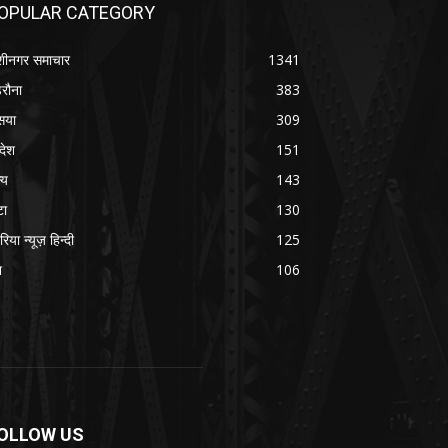
OPULAR CATEGORY
शीनगर समाचार
1341
रौना
383
सया
309
रदेश
151
्य
143
टा
130
रिया न्यूज़ हिन्दी
125
श
106
OLLOW US