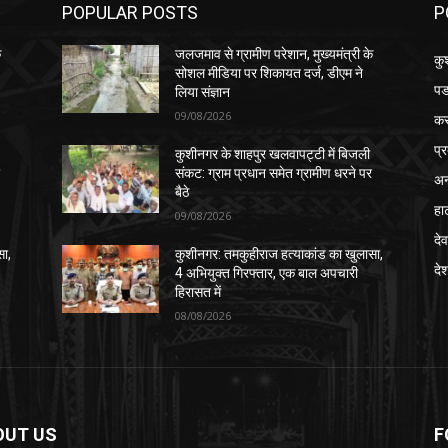
POPULAR POSTS
P
े
जलजमाव से ग्रामीण परेशान, मुख्यमंत्री के
कु
सोशल मीडिया पर शिकायत दर्ज, डीएम ने
पड
लिया संज्ञान
09/08/2026
क
प्
कुशीनगर के शाहपुर खलवापट्टी में बिजली
र
संकट: ग्राम प्रधान समेत ग्रामीण धरने पर
अन
बैठे
हा
09/08/2026
देव
सा,
कुशीनगर: तमकुहीराज हत्याकांड का खुलासा,
दे
4 अभियुक्त गिरफ्तार, एक बाल अपचारी
हिरासत में
08/08/2026
OUT US
F