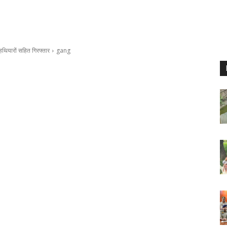
,हथियारों सहित गिरफ्तार
gang