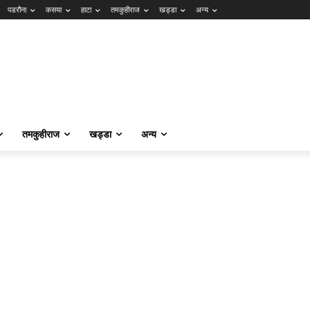
पडरौना
कसया
हाटा
तमकुहीराज
खड्डा
अन्य
तमकुहीराज
खड्डा
अन्य