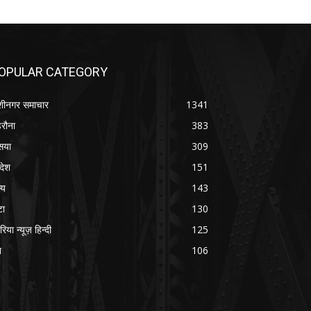
OPULAR CATEGORY
शीनगर समाचार
1341
रौना
383
सया
309
रदेश
151
्य
143
टा
130
रिया न्यूज़ हिन्दी
125
श
106