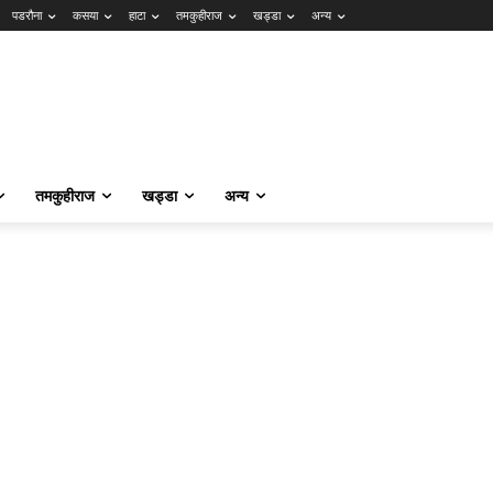
पडरौना
कसया
हाटा
तमकुहीराज
खड्डा
अन्य
तमकुहीराज
खड्डा
अन्य