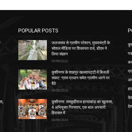
POPULAR POSTS
P
े
जलजमाव से ग्रामीण परेशान, मुख्यमंत्री के
कु
सोशल मीडिया पर शिकायत दर्ज, डीएम ने
पड
लिया संज्ञान
09/08/2026
क
प्
कुशीनगर के शाहपुर खलवापट्टी में बिजली
र
संकट: ग्राम प्रधान समेत ग्रामीण धरने पर
अन
बैठे
हा
09/08/2026
देव
सा,
कुशीनगर: तमकुहीराज हत्याकांड का खुलासा,
दे
4 अभियुक्त गिरफ्तार, एक बाल अपचारी
हिरासत में
08/08/2026