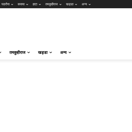
पडरौना
कसया
हाटा
तमकुहीराज
खड्डा
अन्य
तमकुहीराज
खड्डा
अन्य