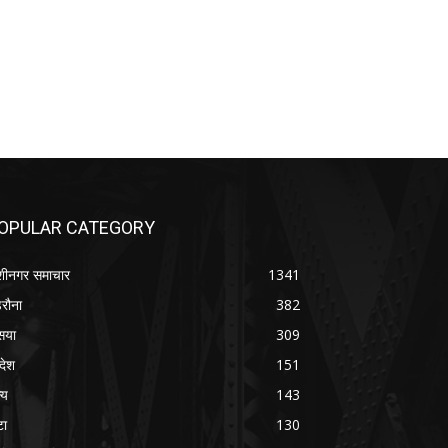
OPULAR CATEGORY
शीनगर समाचार
1341
रौना
382
सया
309
रदेश
151
्य
143
टा
130