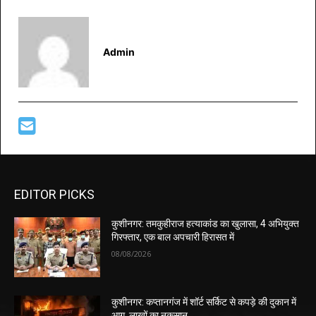
Admin
EDITOR PICKS
कुशीनगर: तमकुहीराज हत्याकांड का खुलासा, 4 अभियुक्त
गिरफ्तार, एक बाल अपचारी हिरासत में
08/08/2026
कुशीनगर: कप्तानगंज में शॉर्ट सर्किट से कपड़े की दुकान में
आग, लाखों का नुकसान