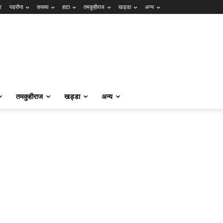
र
पडरौना
कसया
हाटा
तमकुहीराज
खड्डा
अन्य
तमकुहीराज
खड्डा
अन्य