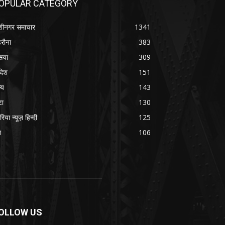
OPULAR CATEGORY
शीनगर समाचार
1341
रौना
383
सया
309
रदेश
151
्य
143
टा
130
रिया न्यूज़ हिन्दी
125
श
106
OLLOW US