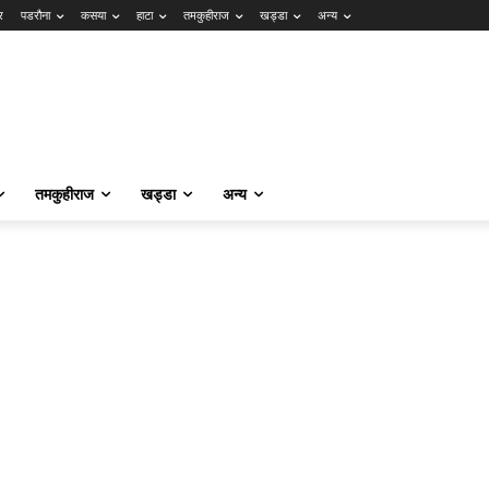
र
पडरौना
कसया
हाटा
तमकुहीराज
खड्डा
अन्य
तमकुहीराज
खड्डा
अन्य