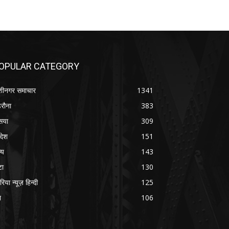
OPULAR CATEGORY
शीनगर समाचार
1341
रौना
383
सया
309
रदेश
151
्य
143
टा
130
रिया न्यूज़ हिन्दी
125
श
106