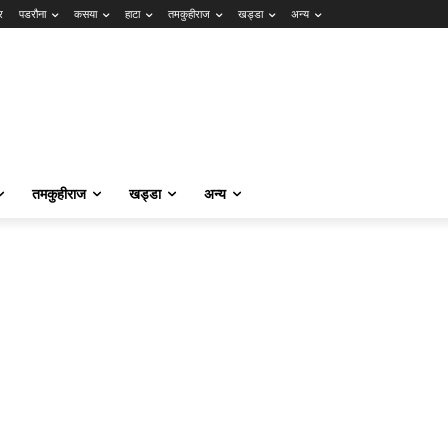
र
पडरौना
कसया
हाटा
तमकुहीराज
खड्डा
अन्य
तमकुहीराज
खड्डा
अन्य