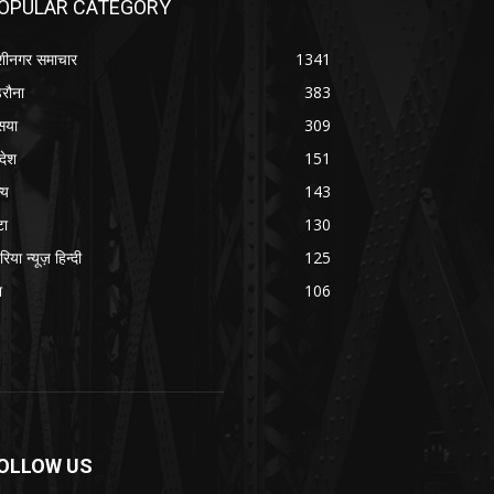
OPULAR CATEGORY
शीनगर समाचार
1341
रौना
383
सया
309
रदेश
151
्य
143
टा
130
रिया न्यूज़ हिन्दी
125
श
106
OLLOW US