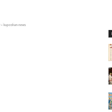
र
kuposhan-news