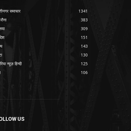
शीनगर समाचार
1341
रौना
383
सया
309
रदेश
151
्य
143
टा
130
रिया न्यूज़ हिन्दी
125
श
106
OLLOW US