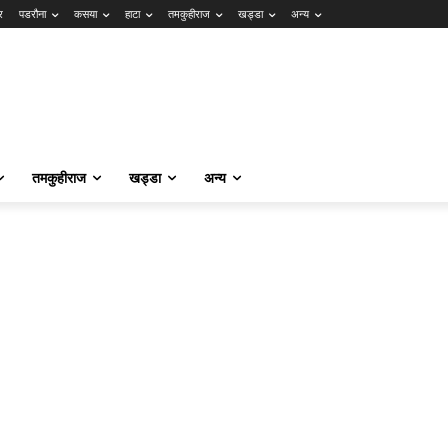
र
पडरौना
कसया
हाटा
तमकुहीराज
खड्डा
अन्य
तमकुहीराज
खड्डा
अन्य