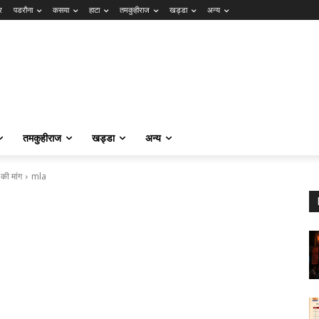
र
पडरौना
कसया
हाटा
तमकुहीराज
खड्डा
अन्य
तमकुहीराज
खड्डा
अन्य
 की मांग
mla