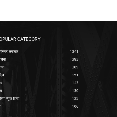
OPULAR CATEGORY
शीनगर समाचार
1341
रौना
383
सया
309
रदेश
151
्य
143
टा
130
रिया न्यूज़ हिन्दी
125
श
106