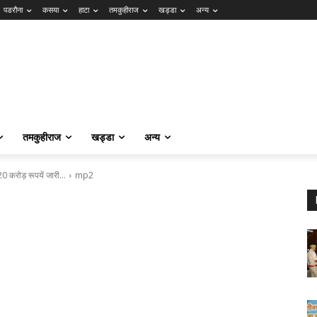
पडरौना
कसया
हाटा
तमकुहीराज
खड्डा
अन्य
तमकुहीराज
खड्डा
अन्य
ं 20 करोड़ रूपयें जारी…
mp2