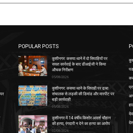
POPULAR POSTS
P
कुशीनगर: कसया थाने में दो सिपाहियों पर
कु
सख्त कार्रवाई के बाद डीआईजी ने किया
पड
औचक निरीक्षण
05/08/2026
क
प्
कुशीनगर: कसया थाने के सिपाही पर ढाबा
 पर
संचालक से लड़की की डिमांड और मारपीट पर
अन
बड़ी कार्यवाही
हा
05/08/2026
देव
न
कुशीनगर में 14 वर्षीय किशोर आदर्श चौहान
दे
की हत्या, रंगदारी न देने का हत्या का आरोप
02/08/2026