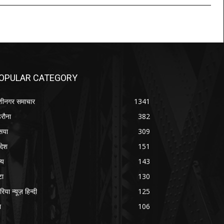
OPULAR CATEGORY
शीनगर समाचार
1341
रौना
382
सया
309
रदेश
151
्य
143
टा
130
रिया न्यूज़ हिन्दी
125
श
106