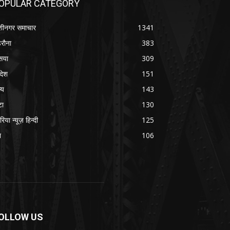
OPULAR CATEGORY
शीनगर समाचार
1341
रौना
383
सया
309
रदेश
151
्य
143
टा
130
रिया न्यूज़ हिन्दी
125
श
106
OLLOW US