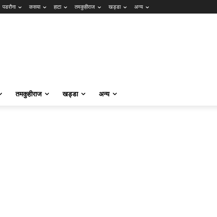
पडरौना
कसया
हाटा
तमकुहीराज
खड्डा
अन्य
तमकुहीराज
खड्डा
अन्य