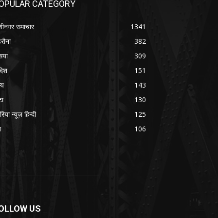
OPULAR CATEGORY
शीनगर समाचार
1341
रौना
382
सया
309
रदेश
151
्य
143
टा
130
रिया न्यूज़ हिन्दी
125
श
106
OLLOW US