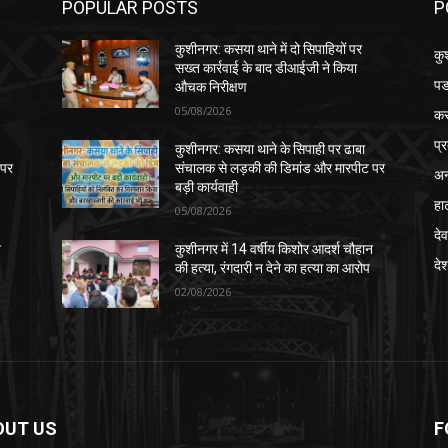
POPULAR POSTS
P
कुशीनगर: कसया थाने में दो सिपाहियों पर
कु
सख्त कार्रवाई के बाद डीआईजी ने किया
पड
औचक निरीक्षण
05/08/2026
क
प्
कुशीनगर: कसया थाने के सिपाही पर ढाबा
 पर
संचालक से लड़की की डिमांड और मारपीट पर
अन
बड़ी कार्यवाही
हा
05/08/2026
देव
न
कुशीनगर में 14 वर्षीय किशोर आदर्श चौहान
दे
की हत्या, रंगदारी न देने का हत्या का आरोप
02/08/2026
OUT US
F