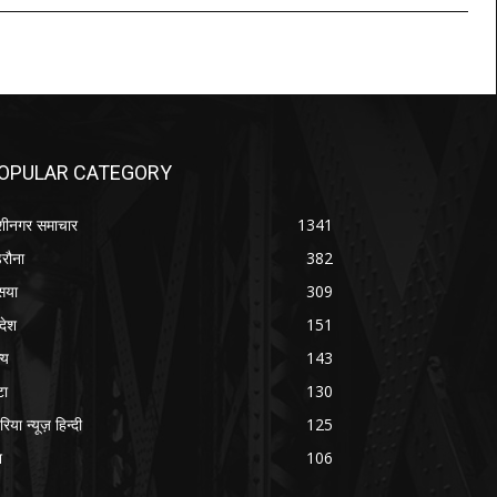
OPULAR CATEGORY
शीनगर समाचार
1341
रौना
382
सया
309
रदेश
151
्य
143
टा
130
रिया न्यूज़ हिन्दी
125
श
106