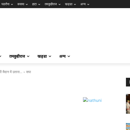
पडरौना
कसया
हाटा
तमकुहीराज
खड्डा
अन्य
तमकुहीराज
खड्डा
अन्य
ी मैदान में उतारा…
सपा