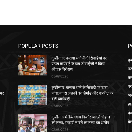
POPULAR POSTS
P
कुशीनगर: कसया थाने में दो सिपाहियों पर
कु
सख्त कार्रवाई के बाद डीआईजी ने किया
पड
औचक निरीक्षण
05/08/2026
क
प्
कुशीनगर: कसया थाने के सिपाही पर ढाबा
 पर
संचालक से लड़की की डिमांड और मारपीट पर
अन
बड़ी कार्यवाही
हा
05/08/2026
देव
न
कुशीनगर में 14 वर्षीय किशोर आदर्श चौहान
दे
की हत्या, रंगदारी न देने का हत्या का आरोप
02/08/2026