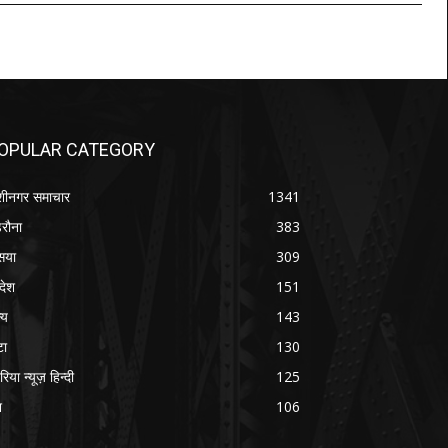
OPULAR CATEGORY
शीनगर समाचार
1341
रौना
383
सया
309
रदेश
151
्य
143
टा
130
रिया न्यूज़ हिन्दी
125
श
106