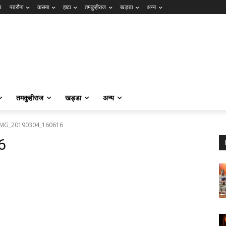
र
पडरौना
कसया
हाटा
तमकुहीराज
खड्डा
अन्य
तमकुहीराज
खड्डा
अन्य
IMG_20190304_160616
6