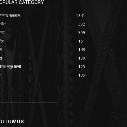
OPULAR CATEGORY
शीनगर समाचार
1341
रौना
382
सया
309
रदेश
151
्य
143
टा
130
रिया न्यूज़ हिन्दी
125
श
106
OLLOW US