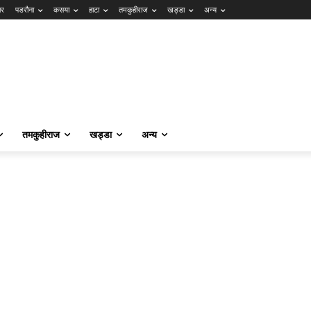
ार
पडरौना
कसया
हाटा
तमकुहीराज
खड्डा
अन्य
तमकुहीराज
खड्डा
अन्य