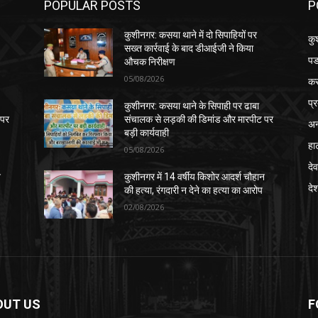
POPULAR POSTS
P
कुशीनगर: कसया थाने में दो सिपाहियों पर
कु
सख्त कार्रवाई के बाद डीआईजी ने किया
पड
औचक निरीक्षण
05/08/2026
क
प्
कुशीनगर: कसया थाने के सिपाही पर ढाबा
 पर
संचालक से लड़की की डिमांड और मारपीट पर
अन
बड़ी कार्यवाही
हा
05/08/2026
देव
न
कुशीनगर में 14 वर्षीय किशोर आदर्श चौहान
दे
की हत्या, रंगदारी न देने का हत्या का आरोप
02/08/2026
OUT US
F