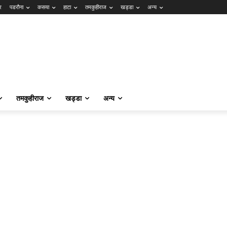
र
पडरौना
कसया
हाटा
तमकुहीराज
खड्डा
अन्य
तमकुहीराज
खड्डा
अन्य