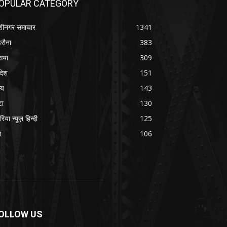
OPULAR CATEGORY
शीनगर समाचार
1341
रौना
383
सया
309
रदेश
151
्य
143
टा
130
रिया न्यूज़ हिन्दी
125
श
106
OLLOW US