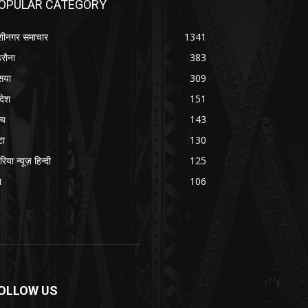
OPULAR CATEGORY
शीनगर समाचार
1341
रौना
383
सया
309
रदेश
151
्य
143
टा
130
रिया न्यूज़ हिन्दी
125
श
106
OLLOW US