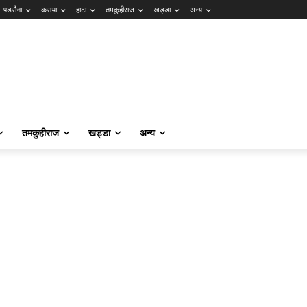
पडरौना
कसया
हाटा
तमकुहीराज
खड्डा
अन्य
तमकुहीराज
खड्डा
अन्य