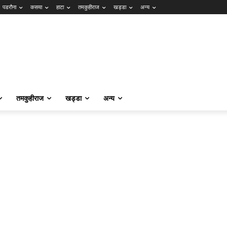
पडरौना
कसया
हाटा
तमकुहीराज
खड्डा
अन्य
तमकुहीराज
खड्डा
अन्य