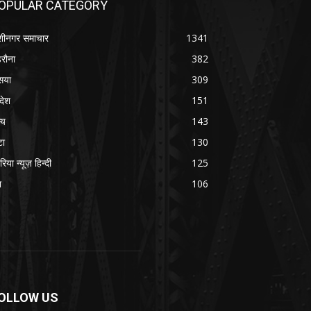
OPULAR CATEGORY
शीनगर समाचार
1341
रौना
382
सया
309
रदेश
151
्य
143
टा
130
रिया न्यूज़ हिन्दी
125
श
106
OLLOW US