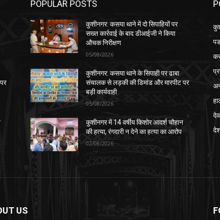
POPULAR POSTS
P
कुशीनगर: कसया थाने में दो सिपाहियों पर
कु
सख्त कार्रवाई के बाद डीआईजी ने किया
पड
औचक निरीक्षण
05/08/2026
क
प्
कुशीनगर: कसया थाने के सिपाही पर ढाबा
 पर
संचालक से लड़की की डिमांड और मारपीट पर
अन
बड़ी कार्यवाही
हा
05/08/2026
देव
न
कुशीनगर में 14 वर्षीय किशोर आदर्श चौहान
दे
की हत्या, रंगदारी न देने का हत्या का आरोप
02/08/2026
OUT US
F