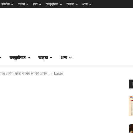
पडरौना
कसया
हाटा
तमकुहीराज
खड्डा
अन्य
तमकुहीराज
खड्डा
अन्य
े का आरोंप, कोर्ट ने जाँच के दिये आदेश…
kaide