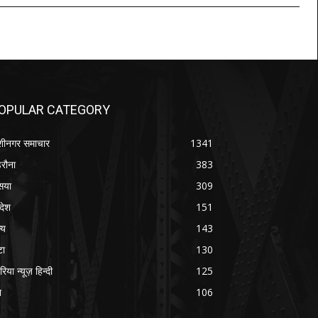
OPULAR CATEGORY
शीनगर समाचार
1341
रौना
383
सया
309
रदेश
151
्य
143
टा
130
रिया न्यूज़ हिन्दी
125
श
106