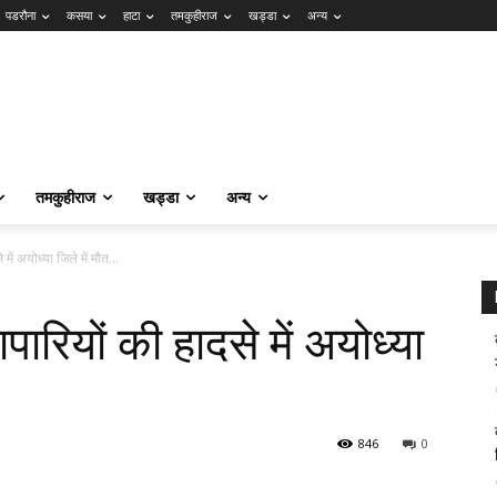
पडरौना
कसया
हाटा
तमकुहीराज
खड्डा
अन्य
तमकुहीराज
खड्डा
अन्य
े में अयोध्या जिले में मौत…
ापारियों की हादसे में अयोध्या
846
0