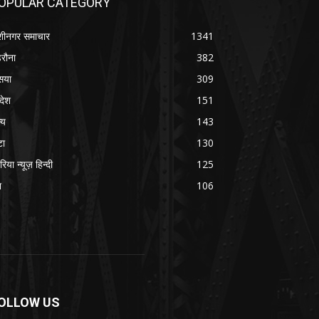
OPULAR CATEGORY
शीनगर समाचार
1341
रौना
382
सया
309
रदेश
151
्य
143
टा
130
रिया न्यूज़ हिन्दी
125
श
106
OLLOW US