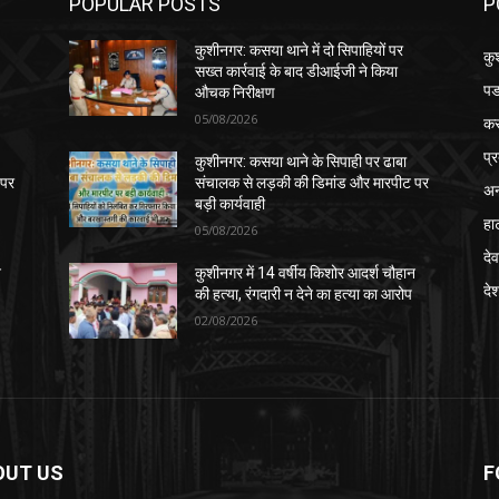
POPULAR POSTS
P
कुशीनगर: कसया थाने में दो सिपाहियों पर
कु
सख्त कार्रवाई के बाद डीआईजी ने किया
पड
औचक निरीक्षण
05/08/2026
क
प्
कुशीनगर: कसया थाने के सिपाही पर ढाबा
 पर
संचालक से लड़की की डिमांड और मारपीट पर
अन
बड़ी कार्यवाही
हा
05/08/2026
देव
न
कुशीनगर में 14 वर्षीय किशोर आदर्श चौहान
दे
की हत्या, रंगदारी न देने का हत्या का आरोप
02/08/2026
OUT US
F