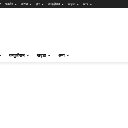
र
पडरौना
कसया
हाटा
तमकुहीराज
खड्डा
अन्य
तमकुहीराज
खड्डा
अन्य