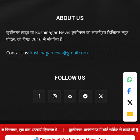
ABOUT US
कुशीनगर लाइव या Kushinagar News कुशीनगर का लोकप्रिय डिजिटल न्यूज़
पोर्टल, जो विगत 2016 से संचलित है।
Contact us:
kushinagarnews@gmail.com
FOLLOW US
© Kushinagar Live - 2022
×
िरफ्तार, एक बाल अपचारी हिरासत में
|
कुशीनगर: कप्तानगंज में शॉर्ट सर्किट से कपड़े की दुका
Home
About us
Privacy Policy
Contact us
Download Kushinagar News App