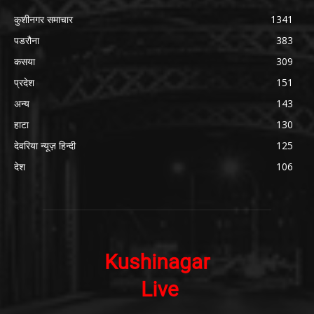
कुशीनगर समाचार
1341
पडरौना
383
कसया
309
प्रदेश
151
अन्य
143
हाटा
130
देवरिया न्यूज़ हिन्दी
125
देश
106