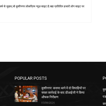
 से जुडाव,जो कुशीनगर लोकप्रिय न्यूज़ साइट है.जहा प्रतिदिन हजारों लोग साइट पर
POPULAR POSTS
P
कुशीनगर: कसया थाने में दो सिपाहियों पर
कु
सख्त कार्रवाई के बाद डीआईजी ने किया
पड
औचक निरीक्षण
05/08/2026
क