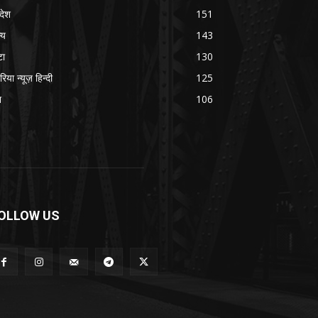
रदेश
151
्य
143
टा
130
रिया न्यूज़ हिन्दी
125
श
106
OLLOW US