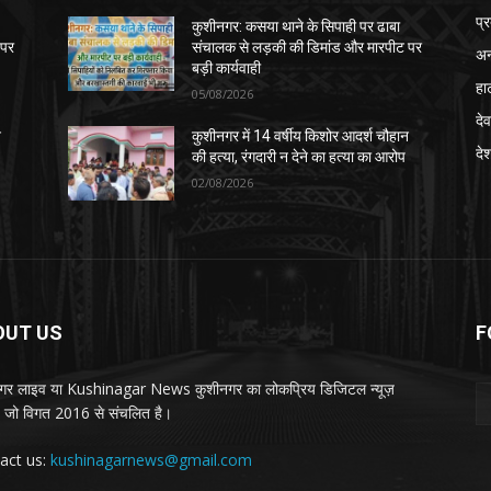
प्
कुशीनगर: कसया थाने के सिपाही पर ढाबा
 पर
संचालक से लड़की की डिमांड और मारपीट पर
अन
बड़ी कार्यवाही
हा
05/08/2026
देव
न
कुशीनगर में 14 वर्षीय किशोर आदर्श चौहान
दे
की हत्या, रंगदारी न देने का हत्या का आरोप
02/08/2026
OUT US
F
गर लाइव या Kushinagar News कुशीनगर का लोकप्रिय डिजिटल न्यूज़
ल, जो विगत 2016 से संचलित है।
act us:
kushinagarnews@gmail.com