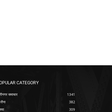
OPULAR CATEGORY
शीनगर समाचार
1341
रौना
382
सया
309