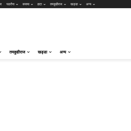
ार
पडरौना
कसया
हाटा
तमकुहीराज
खड्डा
अन्य
तमकुहीराज
खड्डा
अन्य