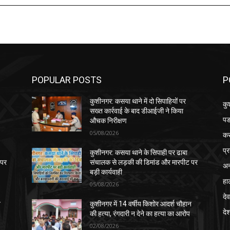
POPULAR POSTS
P
कुशीनगर: कसया थाने में दो सिपाहियों पर
कु
सख्त कार्रवाई के बाद डीआईजी ने किया
पड
औचक निरीक्षण
05/08/2026
क
प्
कुशीनगर: कसया थाने के सिपाही पर ढाबा
 पर
संचालक से लड़की की डिमांड और मारपीट पर
अन
बड़ी कार्यवाही
हा
05/08/2026
देव
न
कुशीनगर में 14 वर्षीय किशोर आदर्श चौहान
दे
की हत्या, रंगदारी न देने का हत्या का आरोप
02/08/2026