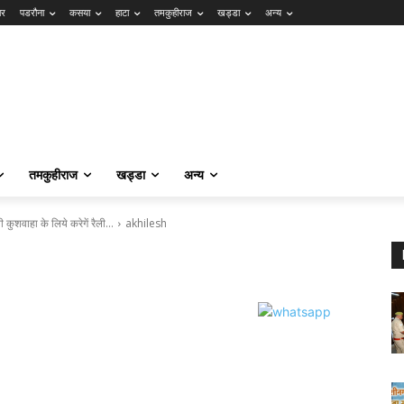
ार
पडरौना
कसया
हाटा
तमकुहीराज
खड्डा
अन्य
तमकुहीराज
खड्डा
अन्य
कुशवाहा के लिये करेगें रैली…
akhilesh