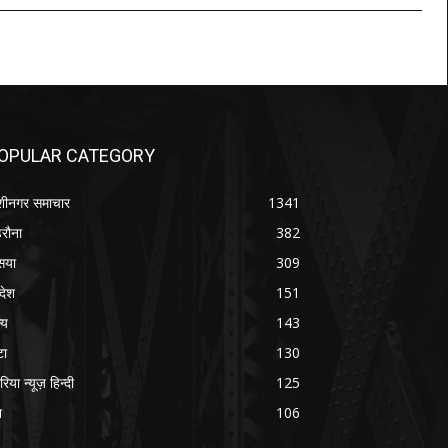
OPULAR CATEGORY
शीनगर समाचार
1341
रौना
382
सया
309
रदेश
151
्य
143
टा
130
रिया न्यूज़ हिन्दी
125
श
106