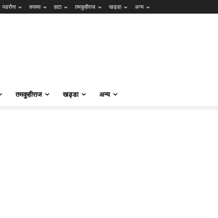
पडरौना
कसया
हाटा
तमकुहीराज
खड्डा
अन्य
तमकुहीराज
खड्डा
अन्य