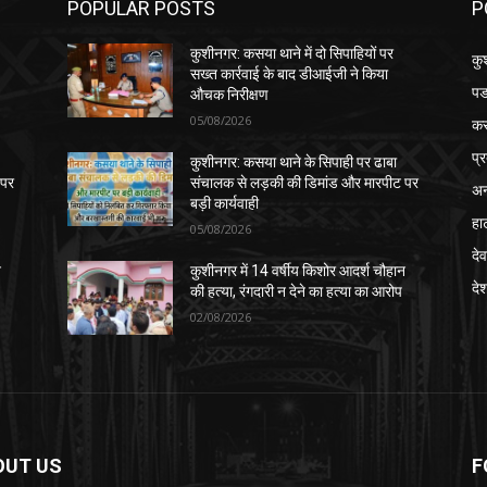
POPULAR POSTS
P
कुशीनगर: कसया थाने में दो सिपाहियों पर
कु
सख्त कार्रवाई के बाद डीआईजी ने किया
पड
औचक निरीक्षण
05/08/2026
क
प्
कुशीनगर: कसया थाने के सिपाही पर ढाबा
 पर
संचालक से लड़की की डिमांड और मारपीट पर
अन
बड़ी कार्यवाही
हा
05/08/2026
देव
न
कुशीनगर में 14 वर्षीय किशोर आदर्श चौहान
दे
की हत्या, रंगदारी न देने का हत्या का आरोप
02/08/2026
OUT US
F