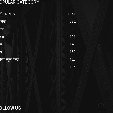
OPULAR CATEGORY
शीनगर समाचार
1341
रौना
382
सया
309
रदेश
151
्य
143
टा
130
रिया न्यूज़ हिन्दी
125
श
106
OLLOW US