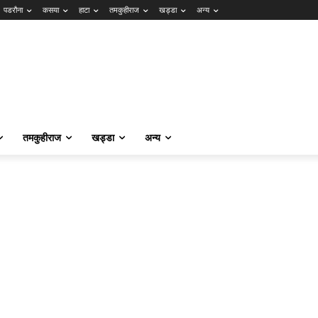
पडरौना
कसया
हाटा
तमकुहीराज
खड्डा
अन्य
तमकुहीराज
खड्डा
अन्य