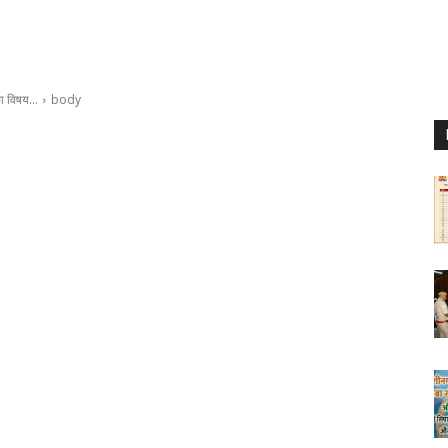
 का विषय…
body