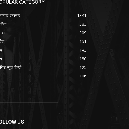
OPULAR CATEGORY
शीनगर समाचार
1341
रौना
383
सया
309
रदेश
151
्य
143
टा
130
रिया न्यूज़ हिन्दी
125
श
106
OLLOW US