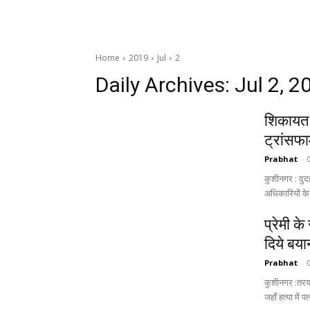
Home
2019
Jul
2
Daily Archives: Jul 2, 2
शिकायत 
ट्रांसफार
Prabhat
-
कुशीनगर : दुदह
अधिकारियों के
प्रेमी क
दिये बया
Prabhat
-
कुशीनगर :तरयास
जहाँ हत्या में पत