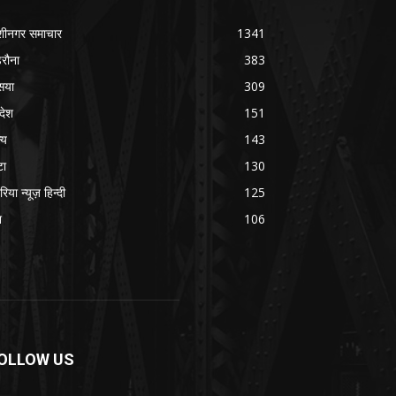
शीनगर समाचार
1341
रौना
383
सया
309
रदेश
151
्य
143
टा
130
रिया न्यूज़ हिन्दी
125
श
106
OLLOW US