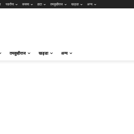
र
पडरौना
कसया
हाटा
तमकुहीराज
खड्डा
अन्य
तमकुहीराज
खड्डा
अन्य