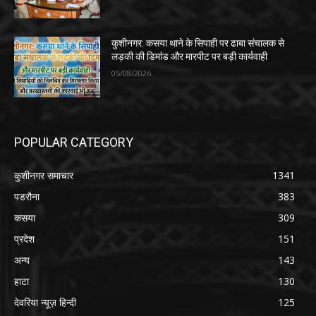
कुशीनगर: कसया थाने के सिपाही पर ढाबा संचालक से
लड़की की डिमांड और मारपीट पर बड़ी कार्यवाही
05/08/2026
POPULAR CATEGORY
कुशीनगर समाचार
1341
पडरौना
383
कसया
309
प्रदेश
151
अन्य
143
हाटा
130
देवरिया न्यूज़ हिन्दी
125