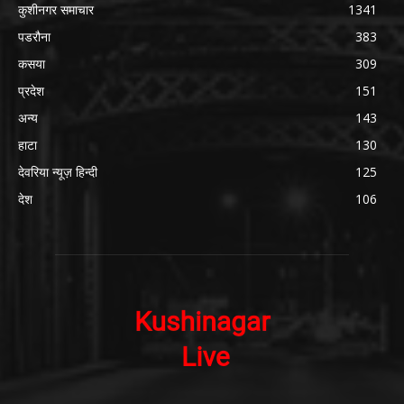
कुशीनगर समाचार
1341
पडरौना
383
कसया
309
प्रदेश
151
अन्य
143
हाटा
130
देवरिया न्यूज़ हिन्दी
125
देश
106