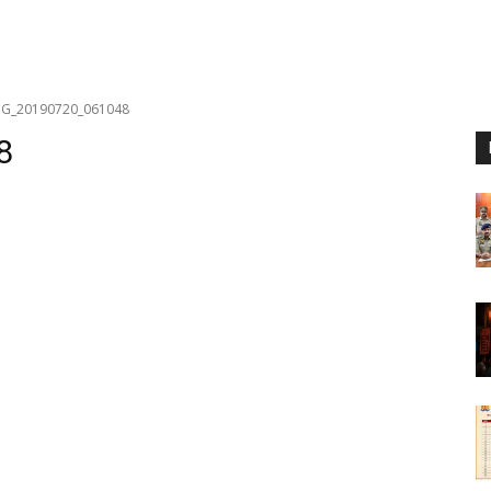
MG_20190720_061048
8