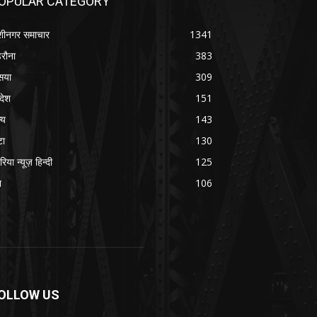
OPULAR CATEGORY
शीनगर समाचार
1341
रौना
383
सया
309
रदेश
151
्य
143
टा
130
रिया न्यूज़ हिन्दी
125
श
106
OLLOW US