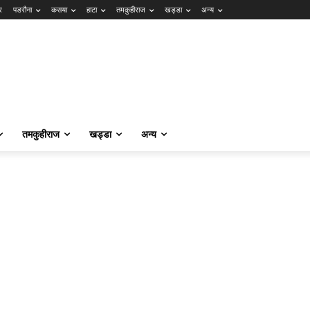
र
पडरौना
कसया
हाटा
तमकुहीराज
खड्डा
अन्य
तमकुहीराज
खड्डा
अन्य