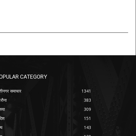
OPULAR CATEGORY
शीनगर समाचार
1341
रौना
383
सया
309
रदेश
151
्य
143