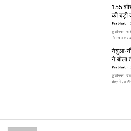
155 शौच
की बड़ी क
Prabhat
-
कुशीनगर : चर्
निर्माण न करा
नेबुआ-न
ने बोला
Prabhat
-
कुशीनगर : देश
क्षेत्र में एक