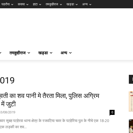
पडरौना
कसया
हाटा
तमकुहीराज
खड्डा
अन्य
तमकुहीराज
खड्डा
अन्य
2019
ुवती का शव पानी मे तैरता मिला, पुलिस अग्रिम
 में जुटी
03/08/2019
0
वार सुबह पटहेरवा थाना क्षेत्र के रजवटिया चवर के पटहेरिया पुल के नीचे एक 18-20
 एक लड़की का शव...