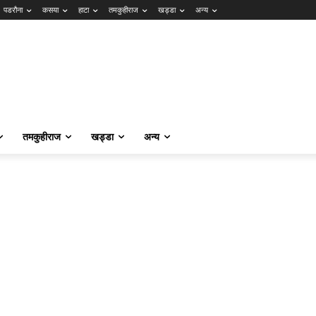
पडरौना
कसया
हाटा
तमकुहीराज
खड्डा
अन्य
तमकुहीराज
खड्डा
अन्य