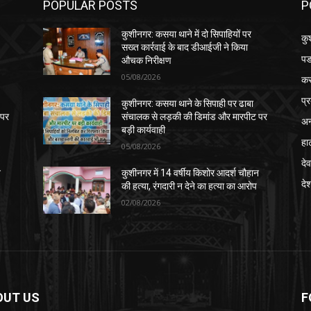
POPULAR POSTS
P
कुशीनगर: कसया थाने में दो सिपाहियों पर
कु
सख्त कार्रवाई के बाद डीआईजी ने किया
पड
औचक निरीक्षण
05/08/2026
क
प्
कुशीनगर: कसया थाने के सिपाही पर ढाबा
 पर
संचालक से लड़की की डिमांड और मारपीट पर
अन
बड़ी कार्यवाही
हा
05/08/2026
देव
न
कुशीनगर में 14 वर्षीय किशोर आदर्श चौहान
दे
की हत्या, रंगदारी न देने का हत्या का आरोप
02/08/2026
OUT US
F