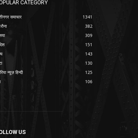
OPULAR CATEGORY
शीनगर समाचार
1341
रौना
382
सया
309
रदेश
151
्य
143
टा
130
रिया न्यूज़ हिन्दी
125
श
106
OLLOW US