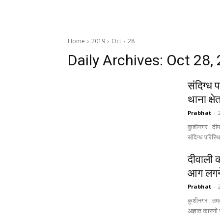
Home
2019
Oct
28
Daily Archives: Oct 28,
संदिग्ध 
थाना क्ष
Prabhat
-
कुशीनगर : दीपा
संदिग्ध परिस्थ
दीवाली क
आग लगने
Prabhat
-
कुशीनगर : तमकु