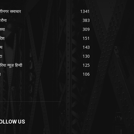
शीनगर समाचार
1341
रौना
383
सया
309
रदेश
151
्य
143
टा
130
रिया न्यूज़ हिन्दी
125
श
106
OLLOW US