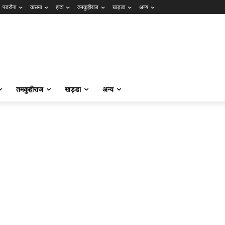
पडरौना
कसया
हाटा
तमकुहीराज
खड्डा
अन्य
तमकुहीराज
खड्डा
अन्य