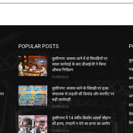
POPULAR POSTS
P
कुशीनगर: कसया थाने में दो सिपाहियों पर
कु
सख्त कार्रवाई के बाद डीआईजी ने किया
पड
औचक निरीक्षण
05/08/2026
क
प्
कुशीनगर: कसया थाने के सिपाही पर ढाबा
 पर
संचालक से लड़की की डिमांड और मारपीट पर
अन
बड़ी कार्यवाही
हा
05/08/2026
देव
न
कुशीनगर में 14 वर्षीय किशोर आदर्श चौहान
दे
की हत्या, रंगदारी न देने का हत्या का आरोप
02/08/2026