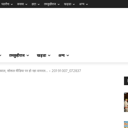
पडरौना
कसया
हाटा
तमकुहीराज
खड्डा
अन्य
तमकुहीराज
खड्डा
अन्य
03 सवाल, सोशल मीडिया पर हो रहा वायरल…
20191007_072837