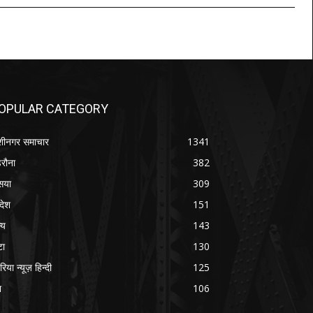
OPULAR CATEGORY
शीनगर समाचार
1341
रौना
382
सया
309
रदेश
151
्य
143
टा
130
रिया न्यूज़ हिन्दी
125
श
106