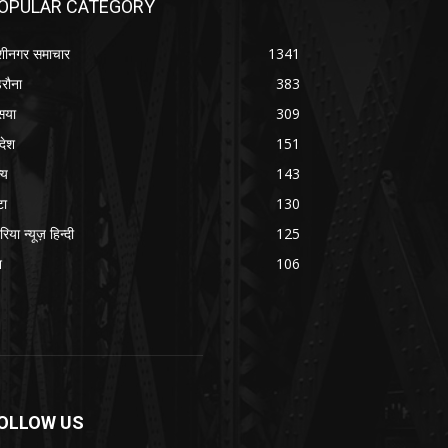
OPULAR CATEGORY
शीनगर समाचार
1341
रौना
383
सया
309
रदेश
151
्य
143
टा
130
रिया न्यूज़ हिन्दी
125
श
106
OLLOW US