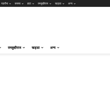
पडरौना
कसया
हाटा
तमकुहीराज
खड्डा
अन्य
तमकुहीराज
खड्डा
अन्य