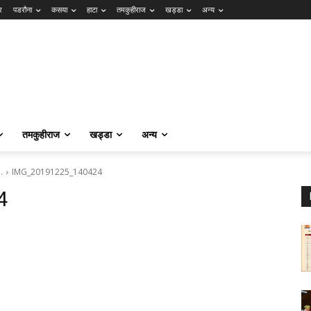
र
पडरौना
कसया
हाटा
तमकुहीराज
खड्डा
अन्य
तमकुहीराज
खड्डा
अन्य
…
IMG_20191225_140424
4