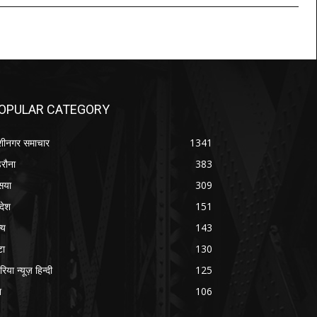
OPULAR CATEGORY
शीनगर समाचार
1341
रौना
383
सया
309
रदेश
151
्य
143
टा
130
रिया न्यूज़ हिन्दी
125
श
106