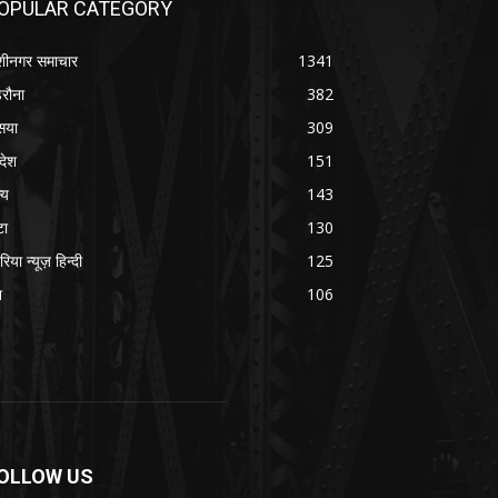
OPULAR CATEGORY
शीनगर समाचार
1341
रौना
382
सया
309
रदेश
151
्य
143
टा
130
रिया न्यूज़ हिन्दी
125
श
106
OLLOW US