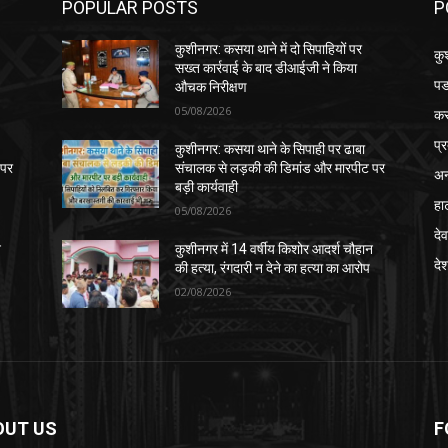
POPULAR POSTS
P
कुशीनगर: कसया थाने में दो सिपाहियों पर
कु
सख्त कार्रवाई के बाद डीआईजी ने किया
पड
औचक निरीक्षण
05/08/2026
क
प्
कुशीनगर: कसया थाने के सिपाही पर ढाबा
 पर
संचालक से लड़की की डिमांड और मारपीट पर
अन
बड़ी कार्यवाही
हा
05/08/2026
देव
न
कुशीनगर में 14 वर्षीय किशोर आदर्श चौहान
दे
की हत्या, रंगदारी न देने का हत्या का आरोप
02/08/2026
OUT US
F