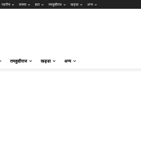
पडरौना
कसया
हाटा
तमकुहीराज
खड्डा
अन्य
तमकुहीराज
खड्डा
अन्य