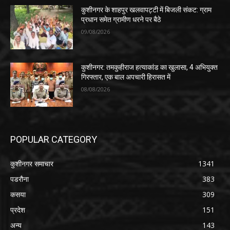
कुशीनगर के शाहपुर खलवापट्टी में बिजली संकट: ग्राम
प्रधान समेत ग्रामीण धरने पर बैठे
09/08/2026
कुशीनगर: तमकुहीराज हत्याकांड का खुलासा, 4 अभियुक्त
गिरफ्तार, एक बाल अपचारी हिरासत में
08/08/2026
POPULAR CATEGORY
कुशीनगर समाचार
1341
पडरौना
383
कसया
309
प्रदेश
151
अन्य
143