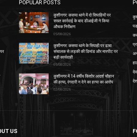
POPULAR POSTS
P
कुशीनगर: कसया थाने में दो सिपाहियों पर
कु
सख्त कार्रवाई के बाद डीआईजी ने किया
पड
औचक निरीक्षण
05/08/2026
क
प्
कुशीनगर: कसया थाने के सिपाही पर ढाबा
 पर
संचालक से लड़की की डिमांड और मारपीट पर
अन
बड़ी कार्यवाही
हा
05/08/2026
देव
न
कुशीनगर में 14 वर्षीय किशोर आदर्श चौहान
दे
की हत्या, रंगदारी न देने का हत्या का आरोप
02/08/2026
OUT US
F