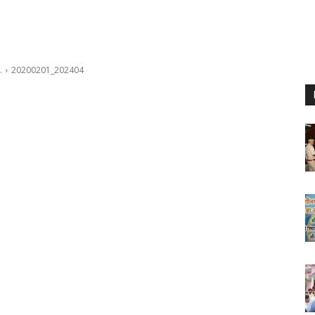
…
20200201_202404