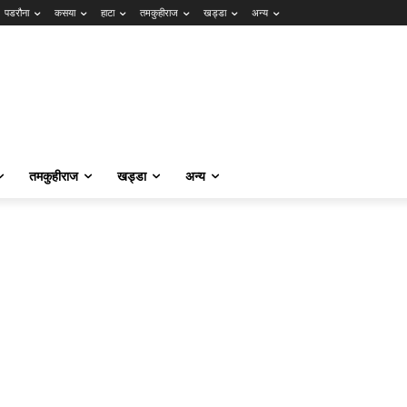
पडरौना
कसया
हाटा
तमकुहीराज
खड्डा
अन्य
तमकुहीराज
खड्डा
अन्य