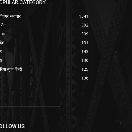
OPULAR CATEGORY
शीनगर समाचार
1341
रौना
382
सया
309
रदेश
151
्य
143
टा
130
रिया न्यूज़ हिन्दी
125
श
106
OLLOW US