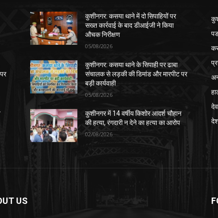
कुशीनगर: कसया थाने में दो सिपाहियों पर
कु
सख्त कार्रवाई के बाद डीआईजी ने किया
पड
औचक निरीक्षण
05/08/2026
क
प्
कुशीनगर: कसया थाने के सिपाही पर ढाबा
 पर
संचालक से लड़की की डिमांड और मारपीट पर
अन
बड़ी कार्यवाही
हा
05/08/2026
देव
न
कुशीनगर में 14 वर्षीय किशोर आदर्श चौहान
दे
की हत्या, रंगदारी न देने का हत्या का आरोप
02/08/2026
OUT US
F