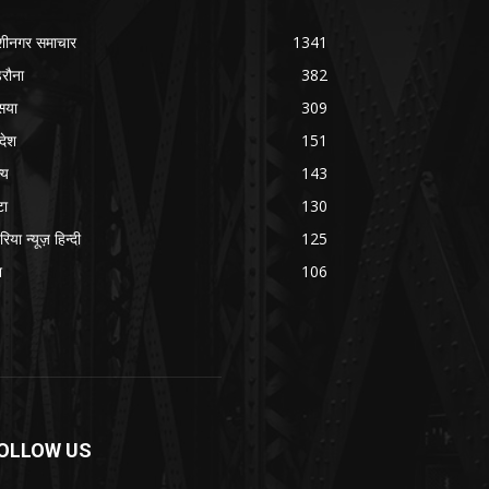
शीनगर समाचार
1341
रौना
382
सया
309
रदेश
151
्य
143
टा
130
रिया न्यूज़ हिन्दी
125
श
106
OLLOW US