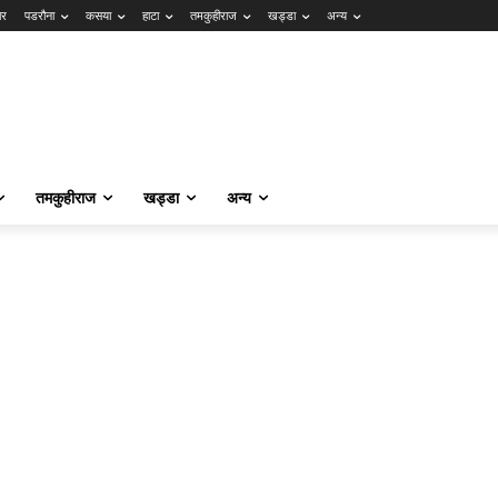
ार
पडरौना
कसया
हाटा
तमकुहीराज
खड्डा
अन्य
तमकुहीराज
खड्डा
अन्य